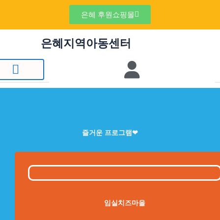
콘
은혜 후원쇼핑몰
텐
츠
은혜지역아동센터
로
건
너
뛰
기
즐거운 프로그램❤
임실치즈마을