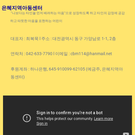
은혜지역아동센터
“나보다는 타인을 먼저 배려하는 마음”으로 성장하도록 하고 타인의 감정에 공감
하고 따뜻한 마음을 표현하는 어린이
대표자 : 최복묵 l 주소 : 대전광역시 동구 가양남로 1-1, 2층
연락처 : 042-633-7790 l 이메일 : cbm114@hanmail.net
후원계좌 : 하나은행, 645-910099-62105 (예금주, 은혜지역아
동센터)